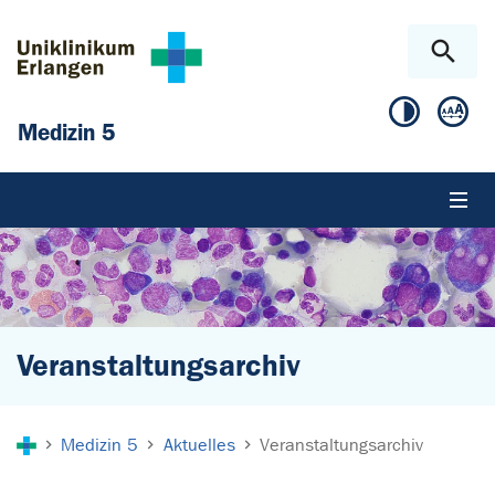
Zum Hauptinhalt springen
Skip to page footer
Medizin 5
Veranstaltungsarchiv
Sie sind hier:
Medizin 5
Aktuelles
Veranstaltungsarchiv