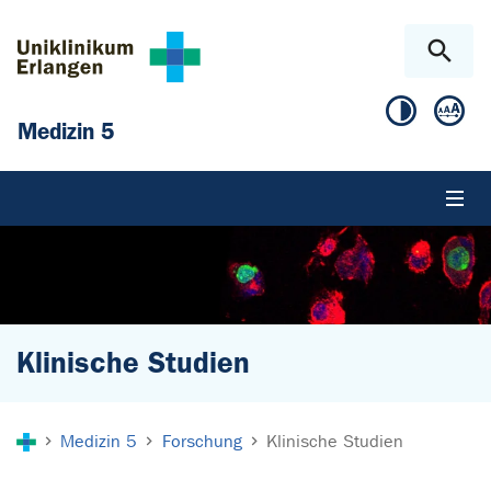
Zum Hauptinhalt springen
Skip to page footer
Medizin 5
Klinische Studien
Sie sind hier:
Medizin 5
Forschung
Klinische Studien